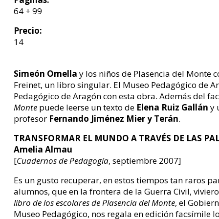
64 + 99
Precio:
14
Simeón Omella
y los niños de Plasencia del Monte c
Freinet, un libro singular. El Museo Pedagógico de A
Pedagógico de Aragón con esta obra. Además del fa
Monte
puede leerse un texto de
Elena Ruiz Gallán
y 
profesor
Fernando Jiménez Mier y Terán
.
TRANSFORMAR EL MUNDO A TRAVÉS DE LAS PA
Amelia Almau
[
Cuadernos de Pedagogía
, septiembre 2007]
Es un gusto recuperar, en estos tiempos tan raros pa
alumnos, que en la frontera de la Guerra Civil, vivie
libro de los escolares de Plasencia del Monte
, el Gobier
Museo Pedagógico, nos regala en edición facsímile l