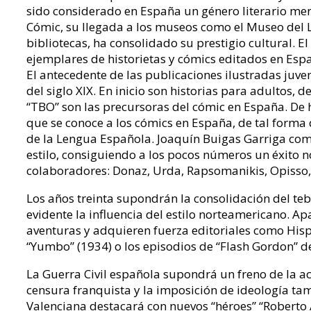
sido considerado en España un género literario men
Cómic, su llegada a los museos como el Museo del 
bibliotecas, ha consolidado su prestigio cultural.
ejemplares de historietas y cómics editados en Espa
El antecedente de las publicaciones ilustradas juve
del siglo XIX. En inicio son historias para adultos, 
“TBO” son las precursoras del cómic en España. De 
que se conoce a los cómics en España, de tal forma
de la Lengua Española. Joaquín Buigas Garriga com
estilo, consiguiendo a los pocos números un éxito n
colaboradores: Donaz, Urda, Rapsomanikis, Opisso
Los años treinta supondrán la consolidación del 
evidente la influencia del estilo norteamericano. A
aventuras y adquieren fuerza editoriales como His
“Yumbo” (1934) o los episodios de “Flash Gordon” d
La Guerra Civil española supondrá un freno de la act
censura franquista y la imposición de ideología tam
Valenciana destacará con nuevos “héroes” “Roberto Ál