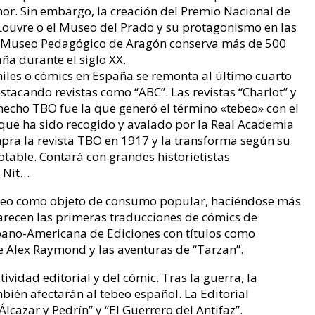
or. Sin embargo, la creación del Premio Nacional de
Louvre o el Museo del Prado y su protagonismo en las
 El Museo Pedagógico de Aragón conserva más de 500
ña durante el siglo XX.
niles o cómics en España se remonta al último cuarto
destacando revistas como “ABC”. Las revistas “Charlot” y
hecho TBO fue la que generó el término «tebeo» con el
 que ha sido recogido y avalado por la Real Academia
pra la revista TBO en 1917 y la transforma según su
otable. Contará con grandes historietistas
, Nit…
tebeo como objeto de consumo popular, haciéndose más
parecen las primeras traducciones de cómics de
pano-Americana de Ediciones con títulos como
e Alex Raymond y las aventuras de “Tarzan”.
ividad editorial y del cómic. Tras la guerra, la
bién afectarán al tebeo español. La Editorial
cazar y Pedrín” y “El Guerrero del Antifaz”.