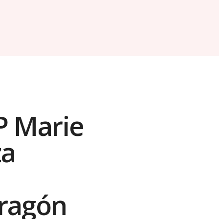
P Marie
za
ragón