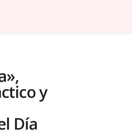
a»,
ctico y
l Día