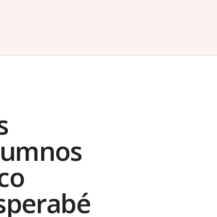
s
alumnos
ico
sperabé