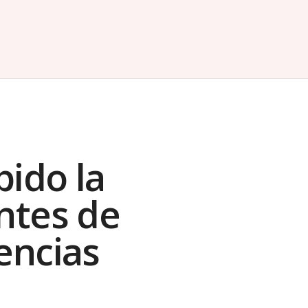
bido la
antes de
iencias