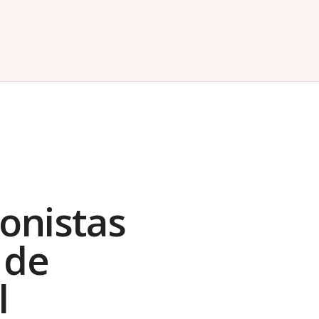
ionistas
 de
l