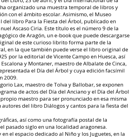
el Libro, 23 de abril, y el Día Internacional de la
n ha organizado una muestra temporal de libros y
ción con el ámbito escolar. Asimismo, el Museo
 del libro Para la Fiesta del Árbol, publicado en
uel Ascaso Ciria. Este título es el número 9 de la
dagógico de Aragón, un e-book que puede descargarse
inal de este curioso librito forma parte de la
l, en la que también puede verse el libro original de
925 por la editorial de Vicente Campo en Huesca, así
 Escalona y Montaner, maestro de Albalate de Cinca,
epresentada el Día del Árbol y cuya edición facsímil
n 2009.
gorio Lax, maestro de Tolva y Ballobar, se exponen
ograma de actos del Día del Anciano y el Día del Árbol
el propio maestro para ser pronunciado en esa misma
autores del libro Diálogos y cantos para la fiesta del
ráficas, así como una fotografía postal de la
del pasado siglo en una localidad aragonesa.
en el espacio dedicado al Niño y los Juguetes, en la