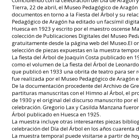
Coincidiendo con la celebración del Día de Aragón y d
Tierra, 22 de abril, el Museo Pedagógico de Aragó
documentos en torno a la Fiesta del Árbol y su rela
Pedagógico de Aragón ha editado un facsímil digital
Huesca en 1923 y escrito por el maestro oscense Man
colección de Publicaciones Digitales del Museo Pe
gratuitamente desde la página web del Museo.El orig
selección de piezas expuestas en la muestra tempora
La fiesta del Árbol de Joaquín Costa publicado en 1
como el volumen de La fiesta del Árbol de Leonardo
que publicó en 1933 una obrita de teatro para ser r
fue realizada por el Museo Pedagógico de Aragón e
De la documentación procedente del Archivo de Gre
partituras manuscritas con el Himno al Árbol, el pr
de 1930 y el original del discurso manuscrito por 
celebración. Gregorio Lax y Casilda Manzana fueron 
Árbol publicado en Huesca en 1925.
La muestra incluye otras interesantes piezas bibliog
celebración del Día del Árbol en los años cuarenta 
La muestra temporal puede visitarse a partir de hoy 