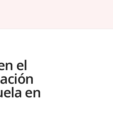
en el
tación
uela en