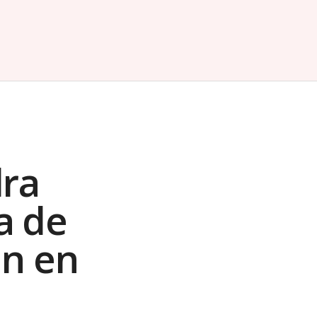
dra
a de
an en