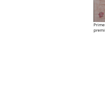
Primer
premi